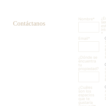
¿E
Nombre*
se
Contáctanos
es
in
*
Email*
¿Dónde se
encuentra
tu
propiedad?
¿Cuáles
son los
espacios
que te
gustaría